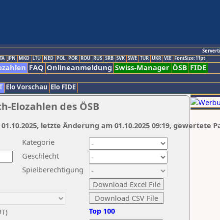
Servert
TA
JPN
MKD
LTU
NED
POL
POR
ROU
RUS
SRB
SVK
SWE
TUR
UKR
VIE
FontSize:11pt
ozahlen
FAQ
Onlineanmeldung
Swiss-Manager
ÖSB
FIDE
T
Elo Vorschau
Elo FIDE
ch-Elozahlen des ÖSB
 01.10.2025, letzte Änderung am 01.10.2025 09:19, gewertete P
Kategorie
Geschlecht
Spielberechtigung
Top 100
UT)