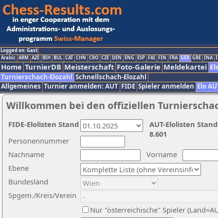
Logged on: Gast
Arabic
ARM
AZE
BIH
BUL
CAT
CHN
CRO
CZE
DEN
ENG
ESP
FAI
FIN
FRA
GER
GRE
INA
I
Home
TurnierDB
Meisterschaft
Foto-Galerie
Meldekartei
El
Turnierschach-Elozahl
Schnellschach-Elozahl
Allgemeines
Turnier anmelden: AUT
FIDE
Spieler anmelden
Elo AU
Willkommen bei den offiziellen Turnierscha
FIDE-Elolisten Stand
AUT-Elolisten Stand
8.601
Personennummer
Nachname
Vorname
Ebene
Bundesland
Spgem./Kreis/Verein
Nur "österreichische" Spieler (Land=A