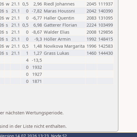
26
w
21.1
0,5
2,96
Riedl Johannes
2045
111937
26
s
21.1
0
-7,82
Maras Houssni
2042
140390
26
w
21.1
0
-6,77
Haller Quentin
2083
131095
26
s
21.1
0,5
6,98
Gatterer Florian
2224
103499
26
s
21.1
0
-8,67
Walder Elias
2008
129856
26
s
21.1
0
-9,3
Höller Armin
1992
148415
26
w
21.1
0,5
1,48
Novikova Margarita
1996
142583
26
s
21.1
1
1,27
Grass Lukas
1460
144430
4
-13,5
0
1932
0
1927
0
1871
 der nächsten Wertungsperiode.
d in der Liste nicht enthalten.
-Version 14.07.2026 13:23, Node S2