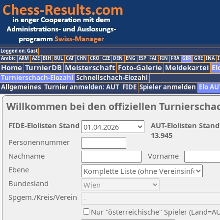
Logged on: Gast
Arabic
ARM
AZE
BIH
BUL
CAT
CHN
CRO
CZE
DEN
ENG
ESP
FAI
FIN
FRA
GER
GRE
INA
I
Home
TurnierDB
Meisterschaft
Foto-Galerie
Meldekartei
El
Turnierschach-Elozahl
Schnellschach-Elozahl
Allgemeines
Turnier anmelden: AUT
FIDE
Spieler anmelden
Elo AU
Willkommen bei den offiziellen Turnierscha
FIDE-Elolisten Stand
AUT-Elolisten Stand
13.945
Personennummer
Nachname
Vorname
Ebene
Bundesland
Spgem./Kreis/Verein
Nur "österreichische" Spieler (Land=A