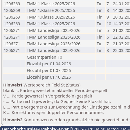
1206269
TMM 1.Klasse 2025/2026
Tir
7
24.01.20
1206269
TMM 1.Klasse 2025/2026
Tir
8
14.02.20
1206269
TMM 1.Klasse 2025/2026
Tir
9
28.02.20
1206269
TMM 1.Klasse 2025/2026
Tir
10
14.03.20
1206271
TMM Landesliga 2025/2026
Tir
5
21.02.20
1206271
TMM Landesliga 2025/2026
Tir
6
22.02.20
1206271
TMM Landesliga 2025/2026
Tir
7
21.03.20
1206271
TMM Landesliga 2025/2026
Tir
8
22.03.20
Gesamtpartien 10
Elozahl per 01.04.2026
Elozahl per 01.07.2026
Elozahl per 01.10.2026
Hinweis1
Wertebereich Feld St (Status)
blank ... Partie gewertet in aktueller Periode gespielt
V ... Partie gewertet in Vorperiode(n) gespielt
- ... Partie nicht gewertet, da Gegner keine Elozahl hat.
E ... Partie vorgemerkt zur Berechnung der Einstiegselozahl in
K ... Korrektur wegen doppelter Personennummer.
Hinweis2
Kontumazen werden grundsätzlich nie gewertet und sin
Der Schachturnier-Ergebnis-Server
© 2006-2026 Heinz Herzog
, CMS