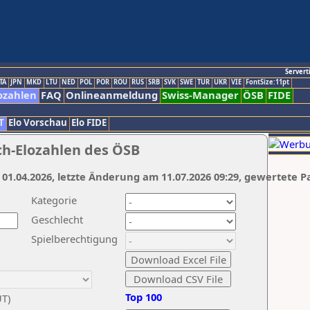
Servert
TA
JPN
MKD
LTU
NED
POL
POR
ROU
RUS
SRB
SVK
SWE
TUR
UKR
VIE
FontSize:11pt
ozahlen
FAQ
Onlineanmeldung
Swiss-Manager
ÖSB
FIDE
T
Elo Vorschau
Elo FIDE
ch-Elozahlen des ÖSB
 01.04.2026, letzte Änderung am 11.07.2026 09:29, gewertete P
Kategorie
Geschlecht
Spielberechtigung
Top 100
UT)