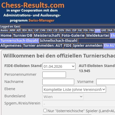
Logged on: Gast
Arabic
ARM
AZE
BIH
BUL
CAT
CHN
CRO
CZE
DEN
ENG
ESP
FAI
FIN
FRA
GER
GRE
INA
I
Home
TurnierDB
Meisterschaft
Foto-Galerie
Meldekartei
El
Turnierschach-Elozahl
Schnellschach-Elozahl
Allgemeines
Turnier anmelden: AUT
FIDE
Spieler anmelden
Elo AU
Willkommen bei den offiziellen Turnierscha
FIDE-Elolisten Stand
AUT-Elolisten Stand
13.945
Personennummer
Nachname
Vorname
Ebene
Bundesland
Spgem./Kreis/Verein
Nur "österreichische" Spieler (Land=A