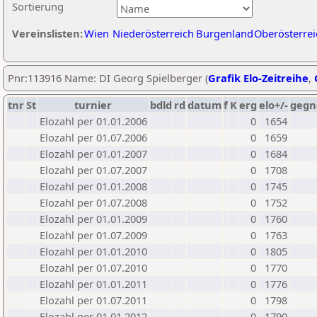
Sortierung
Vereinslisten:
Wien
Niederösterreich
Burgenland
Oberösterrei
Pnr:113916 Name: DI Georg Spielberger (
Grafik Elo-Zeitreihe
,
tnr
St
turnier
bdld
rd
datum
f
K
erg
elo+/-
gegn
Elozahl per 01.01.2006
0
1654
Elozahl per 01.07.2006
0
1659
Elozahl per 01.01.2007
0
1684
Elozahl per 01.07.2007
0
1708
Elozahl per 01.01.2008
0
1745
Elozahl per 01.07.2008
0
1752
Elozahl per 01.01.2009
0
1760
Elozahl per 01.07.2009
0
1763
Elozahl per 01.01.2010
0
1805
Elozahl per 01.07.2010
0
1770
Elozahl per 01.01.2011
0
1776
Elozahl per 01.07.2011
0
1798
Elozahl per 01.01.2012
0
1790