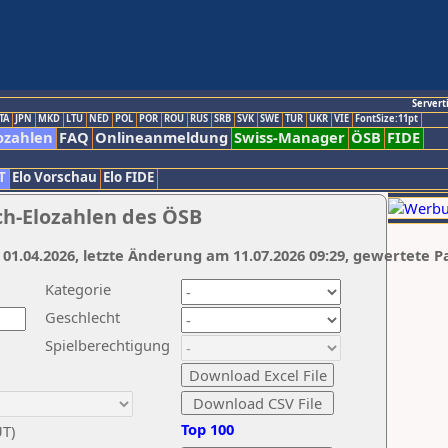
Servert
TA
JPN
MKD
LTU
NED
POL
POR
ROU
RUS
SRB
SVK
SWE
TUR
UKR
VIE
FontSize:11pt
ozahlen
FAQ
Onlineanmeldung
Swiss-Manager
ÖSB
FIDE
T
Elo Vorschau
Elo FIDE
ch-Elozahlen des ÖSB
 01.04.2026, letzte Änderung am 11.07.2026 09:29, gewertete P
Kategorie
Geschlecht
Spielberechtigung
Top 100
UT)