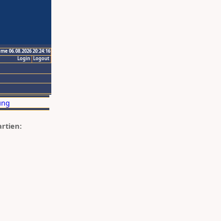
ime 06.08.2026 20:24:16
Login
Logout
artien: