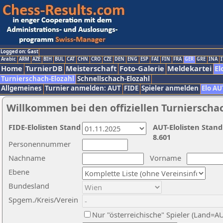
Logged on: Gast
Arabic
ARM
AZE
BIH
BUL
CAT
CHN
CRO
CZE
DEN
ENG
ESP
FAI
FIN
FRA
GER
GRE
INA
I
Home
TurnierDB
Meisterschaft
Foto-Galerie
Meldekartei
El
Turnierschach-Elozahl
Schnellschach-Elozahl
Allgemeines
Turnier anmelden: AUT
FIDE
Spieler anmelden
Elo AU
Willkommen bei den offiziellen Turnierscha
FIDE-Elolisten Stand
AUT-Elolisten Stand
8.601
Personennummer
Nachname
Vorname
Ebene
Bundesland
Spgem./Kreis/Verein
Nur "österreichische" Spieler (Land=A