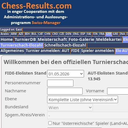
Logged on: Gast
Arabic
ARM
AZE
BIH
BUL
CAT
CHN
CRO
CZE
DEN
ENG
ESP
FAI
FIN
FRA
GER
GRE
INA
I
Home
TurnierDB
Meisterschaft
Foto-Galerie
Meldekartei
El
Turnierschach-Elozahl
Schnellschach-Elozahl
Allgemeines
Turnier anmelden: AUT
FIDE
Spieler anmelden
Elo AU
Willkommen bei den offiziellen Turnierscha
FIDE-Elolisten Stand
AUT-Elolisten Stand
13.945
Personennummer
Nachname
Vorname
Ebene
Bundesland
Spgem./Kreis/Verein
Nur "österreichische" Spieler (Land=A