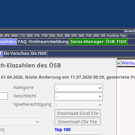
Servert
TA
JPN
MKD
LTU
NED
POL
POR
ROU
RUS
SRB
SVK
SWE
TUR
UKR
VIE
FontSize:11pt
ozahlen
FAQ
Onlineanmeldung
Swiss-Manager
ÖSB
FIDE
T
Elo Vorschau
Elo FIDE
ch-Elozahlen des ÖSB
 01.04.2026, letzte Änderung am 11.07.2026 09:29, gewertete P
Kategorie
Geschlecht
Spielberechtigung
Top 100
UT)