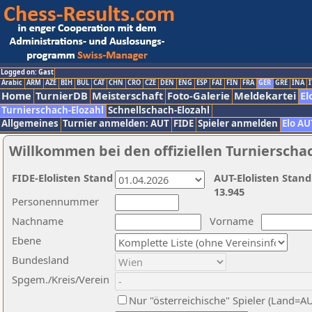
Logged on: Gast
Arabic
ARM
AZE
BIH
BUL
CAT
CHN
CRO
CZE
DEN
ENG
ESP
FAI
FIN
FRA
GER
GRE
INA
I
Home
TurnierDB
Meisterschaft
Foto-Galerie
Meldekartei
El
Turnierschach-Elozahl
Schnellschach-Elozahl
Allgemeines
Turnier anmelden: AUT
FIDE
Spieler anmelden
Elo AU
Willkommen bei den offiziellen Turnierscha
FIDE-Elolisten Stand
AUT-Elolisten Stand
13.945
Personennummer
Nachname
Vorname
Ebene
Bundesland
Spgem./Kreis/Verein
Nur "österreichische" Spieler (Land=A