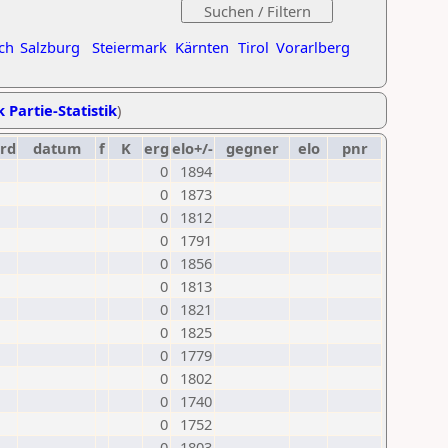
ch
Salzburg
Steiermark
Kärnten
Tirol
Vorarlberg
k Partie-Statistik
)
rd
datum
f
K
erg
elo+/-
gegner
elo
pnr
0
1894
0
1873
0
1812
0
1791
0
1856
0
1813
0
1821
0
1825
0
1779
0
1802
0
1740
0
1752
0
1803