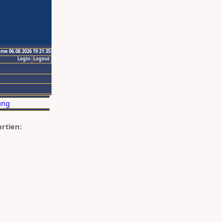
ime 06.08.2026 19:21:35
Login
Logout
artien: