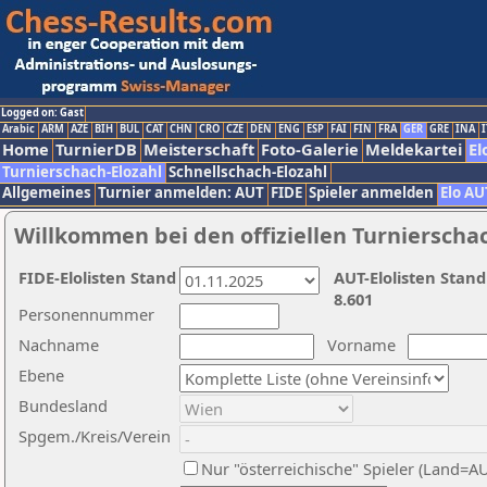
Logged on: Gast
Arabic
ARM
AZE
BIH
BUL
CAT
CHN
CRO
CZE
DEN
ENG
ESP
FAI
FIN
FRA
GER
GRE
INA
I
Home
TurnierDB
Meisterschaft
Foto-Galerie
Meldekartei
El
Turnierschach-Elozahl
Schnellschach-Elozahl
Allgemeines
Turnier anmelden: AUT
FIDE
Spieler anmelden
Elo AU
Willkommen bei den offiziellen Turnierscha
FIDE-Elolisten Stand
AUT-Elolisten Stand
8.601
Personennummer
Nachname
Vorname
Ebene
Bundesland
Spgem./Kreis/Verein
Nur "österreichische" Spieler (Land=A