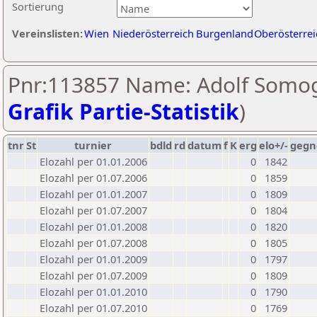
Sortierung
Vereinslisten:
Wien
Niederösterreich
Burgenland
Oberösterrei
Pnr:113857 Name: Adolf Somog
Grafik Partie-Statistik
)
tnr
St
turnier
bdld
rd
datum
f
K
erg
elo+/-
gegn
Elozahl per 01.01.2006
0
1842
Elozahl per 01.07.2006
0
1859
Elozahl per 01.01.2007
0
1809
Elozahl per 01.07.2007
0
1804
Elozahl per 01.01.2008
0
1820
Elozahl per 01.07.2008
0
1805
Elozahl per 01.01.2009
0
1797
Elozahl per 01.07.2009
0
1809
Elozahl per 01.01.2010
0
1790
Elozahl per 01.07.2010
0
1769