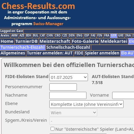
Logged on: Gast
Arabic
ARM
AZE
BIH
BUL
CAT
CHN
CRO
CZE
DEN
ENG
ESP
FAI
FIN
FRA
GER
GRE
INA
I
Home
TurnierDB
Meisterschaft
Foto-Galerie
Meldekartei
El
Turnierschach-Elozahl
Schnellschach-Elozahl
Allgemeines
Turnier anmelden: AUT
FIDE
Spieler anmelden
Elo AU
Willkommen bei den offiziellen Turnierscha
FIDE-Elolisten Stand
AUT-Elolisten Stand
7.518
Personennummer
Nachname
Vorname
Ebene
Bundesland
Spgem./Kreis/Verein
Nur "österreichische" Spieler (Land=A