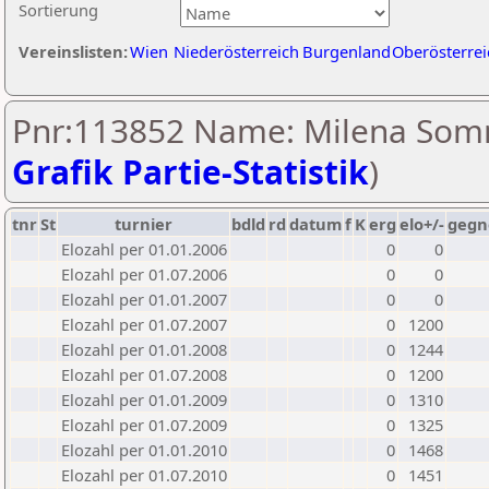
Sortierung
Vereinslisten:
Wien
Niederösterreich
Burgenland
Oberösterrei
Pnr:113852 Name: Milena Som
Grafik Partie-Statistik
)
tnr
St
turnier
bdld
rd
datum
f
K
erg
elo+/-
gegn
Elozahl per 01.01.2006
0
0
Elozahl per 01.07.2006
0
0
Elozahl per 01.01.2007
0
0
Elozahl per 01.07.2007
0
1200
Elozahl per 01.01.2008
0
1244
Elozahl per 01.07.2008
0
1200
Elozahl per 01.01.2009
0
1310
Elozahl per 01.07.2009
0
1325
Elozahl per 01.01.2010
0
1468
Elozahl per 01.07.2010
0
1451