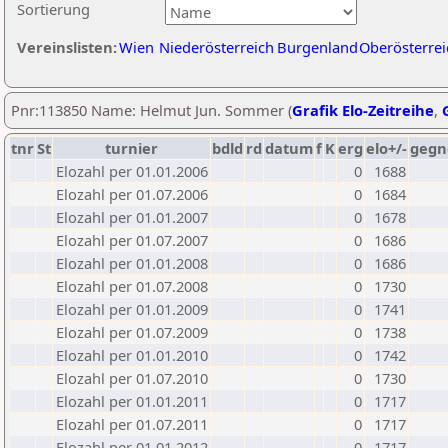
Sortierung
Vereinslisten:
Wien
Niederösterreich
Burgenland
Oberösterrei
Pnr:113850 Name: Helmut Jun. Sommer (
Grafik Elo-Zeitreihe
,
tnr
St
turnier
bdld
rd
datum
f
K
erg
elo+/-
gegn
Elozahl per 01.01.2006
0
1688
Elozahl per 01.07.2006
0
1684
Elozahl per 01.01.2007
0
1678
Elozahl per 01.07.2007
0
1686
Elozahl per 01.01.2008
0
1686
Elozahl per 01.07.2008
0
1730
Elozahl per 01.01.2009
0
1741
Elozahl per 01.07.2009
0
1738
Elozahl per 01.01.2010
0
1742
Elozahl per 01.07.2010
0
1730
Elozahl per 01.01.2011
0
1717
Elozahl per 01.07.2011
0
1717
Elozahl per 01.01.2012
0
1717