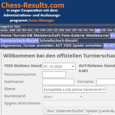
Logged on: Gast
Arabic
ARM
AZE
BIH
BUL
CAT
CHN
CRO
CZE
DEN
ENG
ESP
FAI
FIN
FRA
GER
GRE
INA
I
Home
TurnierDB
Meisterschaft
Foto-Galerie
Meldekartei
El
Turnierschach-Elozahl
Schnellschach-Elozahl
Allgemeines
Turnier anmelden: AUT
FIDE
Spieler anmelden
Elo AU
Willkommen bei den offiziellen Turnierscha
FIDE-Elolisten Stand
AUT-Elolisten Stand
8.601
Personennummer
Nachname
Vorname
Ebene
Bundesland
Spgem./Kreis/Verein
Nur "österreichische" Spieler (Land=A