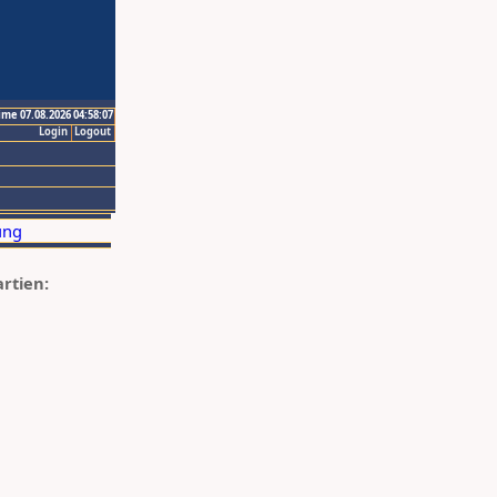
ime 07.08.2026 04:58:07
Login
Logout
artien: