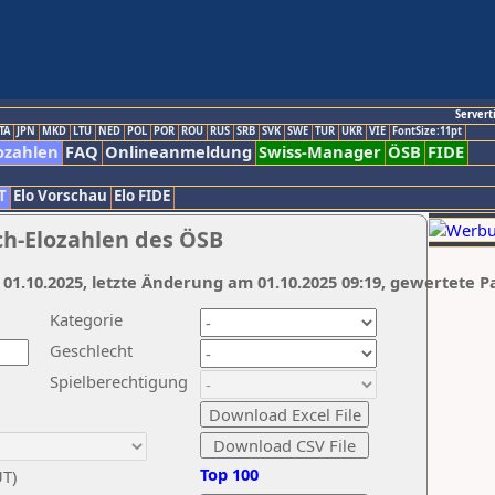
Servert
TA
JPN
MKD
LTU
NED
POL
POR
ROU
RUS
SRB
SVK
SWE
TUR
UKR
VIE
FontSize:11pt
ozahlen
FAQ
Onlineanmeldung
Swiss-Manager
ÖSB
FIDE
T
Elo Vorschau
Elo FIDE
ch-Elozahlen des ÖSB
 01.10.2025, letzte Änderung am 01.10.2025 09:19, gewertete P
Kategorie
Geschlecht
Spielberechtigung
Top 100
UT)