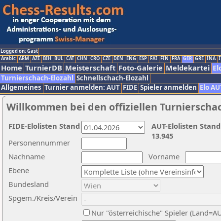
Logged on: Gast
Arabic
ARM
AZE
BIH
BUL
CAT
CHN
CRO
CZE
DEN
ENG
ESP
FAI
FIN
FRA
GER
GRE
INA
I
Home
TurnierDB
Meisterschaft
Foto-Galerie
Meldekartei
El
Turnierschach-Elozahl
Schnellschach-Elozahl
Allgemeines
Turnier anmelden: AUT
FIDE
Spieler anmelden
Elo AU
Willkommen bei den offiziellen Turnierscha
FIDE-Elolisten Stand
AUT-Elolisten Stand
13.945
Personennummer
Nachname
Vorname
Ebene
Bundesland
Spgem./Kreis/Verein
Nur "österreichische" Spieler (Land=A