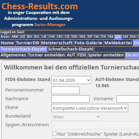
Logged on: Gast
Arabic
ARM
AZE
BIH
BUL
CAT
CHN
CRO
CZE
DEN
ENG
ESP
FAI
FIN
FRA
GER
GRE
INA
I
Home
TurnierDB
Meisterschaft
Foto-Galerie
Meldekartei
El
Turnierschach-Elozahl
Schnellschach-Elozahl
Allgemeines
Turnier anmelden: AUT
FIDE
Spieler anmelden
Elo AU
Willkommen bei den offiziellen Turnierscha
FIDE-Elolisten Stand
AUT-Elolisten Stand
13.945
Personennummer
Nachname
Vorname
Ebene
Bundesland
Spgem./Kreis/Verein
Nur "österreichische" Spieler (Land=A