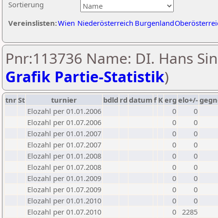
Sortierung
Vereinslisten:
Wien
Niederösterreich
Burgenland
Oberösterrei
Pnr:113736 Name: DI. Hans Sin
Grafik Partie-Statistik
)
tnr
St
turnier
bdld
rd
datum
f
K
erg
elo+/-
gegn
Elozahl per 01.01.2006
0
0
Elozahl per 01.07.2006
0
0
Elozahl per 01.01.2007
0
0
Elozahl per 01.07.2007
0
0
Elozahl per 01.01.2008
0
0
Elozahl per 01.07.2008
0
0
Elozahl per 01.01.2009
0
0
Elozahl per 01.07.2009
0
0
Elozahl per 01.01.2010
0
0
Elozahl per 01.07.2010
0
2285