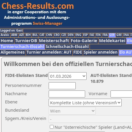
Logged on: Gast
Arabic
ARM
AZE
BIH
BUL
CAT
CHN
CRO
CZE
DEN
ENG
ESP
FAI
FIN
FRA
GER
GRE
INA
I
Home
TurnierDB
Meisterschaft
Foto-Galerie
Meldekartei
El
Turnierschach-Elozahl
Schnellschach-Elozahl
Allgemeines
Turnier anmelden: AUT
FIDE
Spieler anmelden
Elo AU
Willkommen bei den offiziellen Turnierscha
FIDE-Elolisten Stand
AUT-Elolisten Stand
10.879
Personennummer
Nachname
Vorname
Ebene
Bundesland
Spgem./Kreis/Verein
Nur "österreichische" Spieler (Land=A