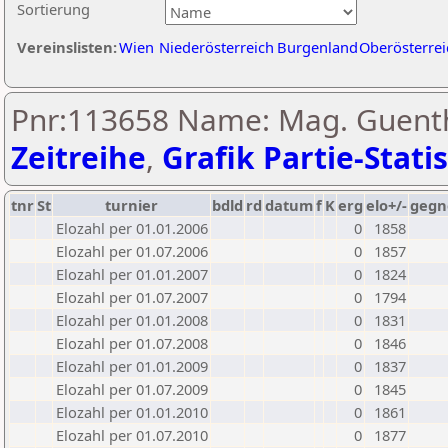
Sortierung
Vereinslisten:
Wien
Niederösterreich
Burgenland
Oberösterrei
Pnr:113658 Name: Mag. Guenthe
Zeitreihe
,
Grafik Partie-Statis
tnr
St
turnier
bdld
rd
datum
f
K
erg
elo+/-
gegn
Elozahl per 01.01.2006
0
1858
Elozahl per 01.07.2006
0
1857
Elozahl per 01.01.2007
0
1824
Elozahl per 01.07.2007
0
1794
Elozahl per 01.01.2008
0
1831
Elozahl per 01.07.2008
0
1846
Elozahl per 01.01.2009
0
1837
Elozahl per 01.07.2009
0
1845
Elozahl per 01.01.2010
0
1861
Elozahl per 01.07.2010
0
1877