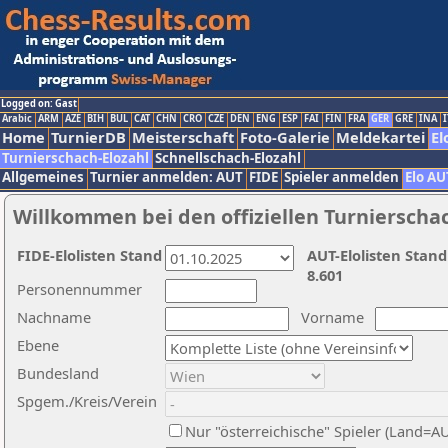
Logged on: Gast
Arabic
ARM
AZE
BIH
BUL
CAT
CHN
CRO
CZE
DEN
ENG
ESP
FAI
FIN
FRA
GER
GRE
INA
I
Home
TurnierDB
Meisterschaft
Foto-Galerie
Meldekartei
El
Turnierschach-Elozahl
Schnellschach-Elozahl
Allgemeines
Turnier anmelden: AUT
FIDE
Spieler anmelden
Elo AU
Willkommen bei den offiziellen Turnierscha
FIDE-Elolisten Stand
AUT-Elolisten Stand
8.601
Personennummer
Nachname
Vorname
Ebene
Bundesland
Spgem./Kreis/Verein
Nur "österreichische" Spieler (Land=A