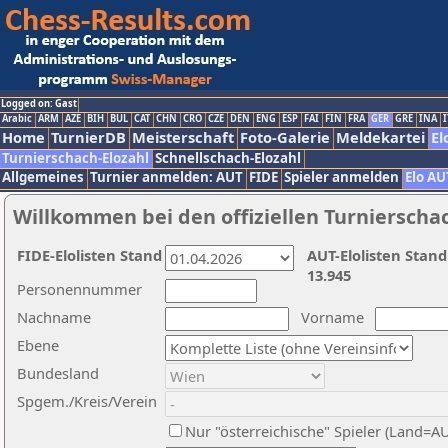
Logged on: Gast
Arabic
ARM
AZE
BIH
BUL
CAT
CHN
CRO
CZE
DEN
ENG
ESP
FAI
FIN
FRA
GER
GRE
INA
I
Home
TurnierDB
Meisterschaft
Foto-Galerie
Meldekartei
El
Turnierschach-Elozahl
Schnellschach-Elozahl
Allgemeines
Turnier anmelden: AUT
FIDE
Spieler anmelden
Elo AU
Willkommen bei den offiziellen Turnierscha
FIDE-Elolisten Stand
AUT-Elolisten Stand
13.945
Personennummer
Nachname
Vorname
Ebene
Bundesland
Spgem./Kreis/Verein
Nur "österreichische" Spieler (Land=A