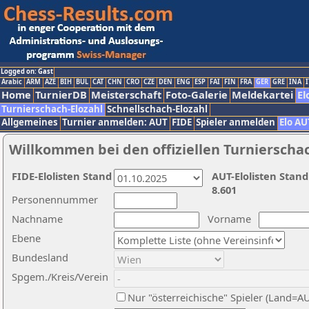
Logged on: Gast
Arabic
ARM
AZE
BIH
BUL
CAT
CHN
CRO
CZE
DEN
ENG
ESP
FAI
FIN
FRA
GER
GRE
INA
I
Home
TurnierDB
Meisterschaft
Foto-Galerie
Meldekartei
El
Turnierschach-Elozahl
Schnellschach-Elozahl
Allgemeines
Turnier anmelden: AUT
FIDE
Spieler anmelden
Elo AU
Willkommen bei den offiziellen Turnierscha
FIDE-Elolisten Stand
AUT-Elolisten Stand
8.601
Personennummer
Nachname
Vorname
Ebene
Bundesland
Spgem./Kreis/Verein
Nur "österreichische" Spieler (Land=A