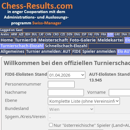
Logged on: Gast
Arabic
ARM
AZE
BIH
BUL
CAT
CHN
CRO
CZE
DEN
ENG
ESP
FAI
FIN
FRA
GER
GRE
INA
I
Home
TurnierDB
Meisterschaft
Foto-Galerie
Meldekartei
El
Turnierschach-Elozahl
Schnellschach-Elozahl
Allgemeines
Turnier anmelden: AUT
FIDE
Spieler anmelden
Elo AU
Willkommen bei den offiziellen Turnierscha
FIDE-Elolisten Stand
AUT-Elolisten Stand
13.945
Personennummer
Nachname
Vorname
Ebene
Bundesland
Spgem./Kreis/Verein
Nur "österreichische" Spieler (Land=A