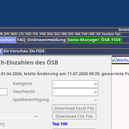
Servert
TA
JPN
MKD
LTU
NED
POL
POR
ROU
RUS
SRB
SVK
SWE
TUR
UKR
VIE
FontSize:11pt
ozahlen
FAQ
Onlineanmeldung
Swiss-Manager
ÖSB
FIDE
T
Elo Vorschau
Elo FIDE
ch-Elozahlen des ÖSB
 01.04.2026, letzte Änderung am 11.07.2026 09:29, gewertete P
Kategorie
Geschlecht
Spielberechtigung
Top 100
UT)