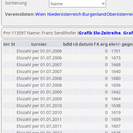
Sortierung
Vereinslisten:
Wien
Niederösterreich
Burgenland
Oberösterrei
Pnr:113597 Name: Franz Sendlhofer (
Grafik Elo-Zeitreihe
,
Graf
tnr
St
turnier
bdld
rd
datum
f
K
erg
elo+/-
gegn
Elozahl per 01.01.2006
0
1701
Elozahl per 01.07.2006
0
1673
Elozahl per 01.01.2007
0
1668
Elozahl per 01.07.2007
0
1640
Elozahl per 01.01.2008
0
1680
Elozahl per 01.07.2008
0
1656
Elozahl per 01.01.2009
0
1642
Elozahl per 01.07.2009
0
1664
Elozahl per 01.01.2010
0
1638
Elozahl per 01.07.2010
0
1619
Elozahl per 01.01.2011
0
1609
Elozahl per 01.07.2011
0
1607
Elozahl per 01.01.2012
0
1628