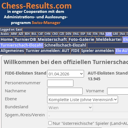
Logged on: Gast
Arabic
ARM
AZE
BIH
BUL
CAT
CHN
CRO
CZE
DEN
ENG
ESP
FAI
FIN
FRA
GER
GRE
INA
I
Home
TurnierDB
Meisterschaft
Foto-Galerie
Meldekartei
El
Turnierschach-Elozahl
Schnellschach-Elozahl
Allgemeines
Turnier anmelden: AUT
FIDE
Spieler anmelden
Elo AU
Willkommen bei den offiziellen Turnierscha
FIDE-Elolisten Stand
AUT-Elolisten Stand
13.945
Personennummer
Nachname
Vorname
Ebene
Bundesland
Spgem./Kreis/Verein
Nur "österreichische" Spieler (Land=A