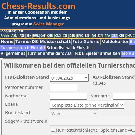
Logged on: Gast
Arabic
ARM
AZE
BIH
BUL
CAT
CHN
CRO
CZE
DEN
ENG
ESP
FAI
FIN
FRA
GER
GRE
INA
I
Home
TurnierDB
Meisterschaft
Foto-Galerie
Meldekartei
El
Turnierschach-Elozahl
Schnellschach-Elozahl
Allgemeines
Turnier anmelden: AUT
FIDE
Spieler anmelden
Elo AU
Willkommen bei den offiziellen Turnierscha
FIDE-Elolisten Stand
AUT-Elolisten Stand
13.945
Personennummer
Nachname
Vorname
Ebene
Bundesland
Spgem./Kreis/Verein
Nur "österreichische" Spieler (Land=A