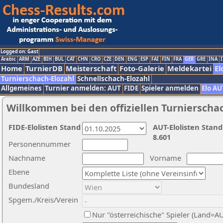
Logged on: Gast
Arabic
ARM
AZE
BIH
BUL
CAT
CHN
CRO
CZE
DEN
ENG
ESP
FAI
FIN
FRA
GER
GRE
INA
I
Home
TurnierDB
Meisterschaft
Foto-Galerie
Meldekartei
El
Turnierschach-Elozahl
Schnellschach-Elozahl
Allgemeines
Turnier anmelden: AUT
FIDE
Spieler anmelden
Elo AU
Willkommen bei den offiziellen Turnierscha
FIDE-Elolisten Stand
AUT-Elolisten Stand
8.601
Personennummer
Nachname
Vorname
Ebene
Bundesland
Spgem./Kreis/Verein
Nur "österreichische" Spieler (Land=A