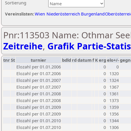
Sortierung
Vereinslisten:
Wien
Niederösterreich
Burgenland
Oberösterrei
Pnr:113503 Name: Othmar See
Zeitreihe
,
Grafik Partie-Statis
tnr
St
turnier
bdld
rd
datum
f
K
erg
elo+/-
gegn
Elozahl per 01.01.2006
0
0
Elozahl per 01.07.2006
0
1320
Elozahl per 01.01.2007
0
1324
Elozahl per 01.07.2007
0
1367
Elozahl per 01.01.2008
0
1361
Elozahl per 01.07.2008
0
1373
Elozahl per 01.01.2009
0
1359
Elozahl per 01.07.2009
0
1356
Elozahl per 01.01.2010
0
1344
Elozahl per 01.07.2010
0
1306