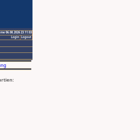
ime 06.08.2026 23:11:03
Login
Logout
artien: