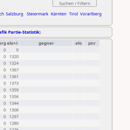
ch
Salzburg
Steiermark
Kärnten
Tirol
Vorarlberg
fik Partie-Statistik
)
erg
elo+/-
gegner
elo
pnr
0
0
0
1320
0
1324
0
1367
0
1361
0
1373
0
1359
0
1356
0
1344
0
1306
0
1297
0
1280
0
1276