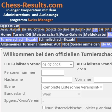
Logged on: Gast
Arabic
ARM
AZE
BIH
BUL
CAT
CHN
CRO
CZE
DEN
ENG
ESP
FAI
FIN
FRA
GER
GRE
INA
I
Home
TurnierDB
Meisterschaft
Foto-Galerie
Meldekartei
El
Turnierschach-Elozahl
Schnellschach-Elozahl
Allgemeines
Turnier anmelden: AUT
FIDE
Spieler anmelden
Elo AU
Willkommen bei den offiziellen Turnierscha
FIDE-Elolisten Stand
AUT-Elolisten Stand
7.518
Personennummer
Nachname
Vorname
Ebene
Bundesland
Spgem./Kreis/Verein
Nur "österreichische" Spieler (Land=A