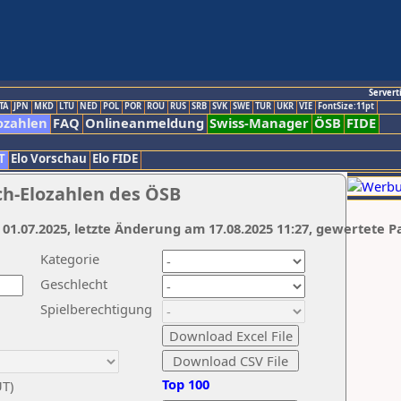
Servert
TA
JPN
MKD
LTU
NED
POL
POR
ROU
RUS
SRB
SVK
SWE
TUR
UKR
VIE
FontSize:11pt
ozahlen
FAQ
Onlineanmeldung
Swiss-Manager
ÖSB
FIDE
T
Elo Vorschau
Elo FIDE
ch-Elozahlen des ÖSB
 01.07.2025, letzte Änderung am 17.08.2025 11:27, gewertete P
Kategorie
Geschlecht
Spielberechtigung
Top 100
UT)