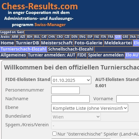
Logged on: Gast
Arabic
ARM
AZE
BIH
BUL
CAT
CHN
CRO
CZE
DEN
ENG
ESP
FAI
FIN
FRA
GER
GRE
INA
I
Home
TurnierDB
Meisterschaft
Foto-Galerie
Meldekartei
El
Turnierschach-Elozahl
Schnellschach-Elozahl
Allgemeines
Turnier anmelden: AUT
FIDE
Spieler anmelden
Elo AU
Willkommen bei den offiziellen Turnierscha
FIDE-Elolisten Stand
AUT-Elolisten Stand
8.601
Personennummer
Nachname
Vorname
Ebene
Bundesland
Spgem./Kreis/Verein
Nur "österreichische" Spieler (Land=A