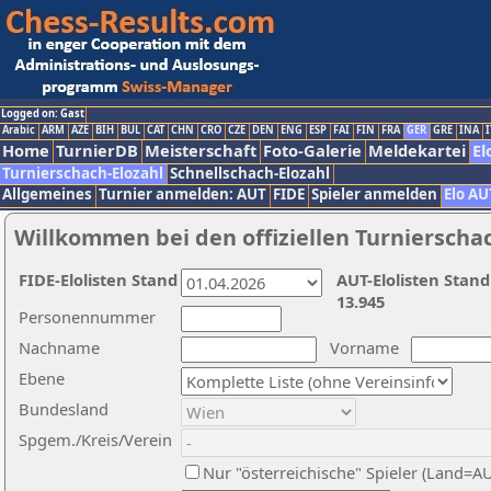
Logged on: Gast
Arabic
ARM
AZE
BIH
BUL
CAT
CHN
CRO
CZE
DEN
ENG
ESP
FAI
FIN
FRA
GER
GRE
INA
I
Home
TurnierDB
Meisterschaft
Foto-Galerie
Meldekartei
El
Turnierschach-Elozahl
Schnellschach-Elozahl
Allgemeines
Turnier anmelden: AUT
FIDE
Spieler anmelden
Elo AU
Willkommen bei den offiziellen Turnierscha
FIDE-Elolisten Stand
AUT-Elolisten Stand
13.945
Personennummer
Nachname
Vorname
Ebene
Bundesland
Spgem./Kreis/Verein
Nur "österreichische" Spieler (Land=A