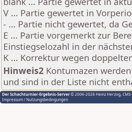
blank ... Partie gewertet in akt
V ... Partie gewertet in Vorperi
- ... Partie nicht gewertet, da 
E ... Partie vorgemerkt zur Be
Einstiegselozahl in der nächst
K ... Korrektur wegen doppelt
Hinweis2
Kontumazen werden g
und sind in der Liste nicht enth
Der Schachturnier-Ergebnis-Server
© 2006-2026 Heinz Herzog
, CMS
Impressum / Nutzungsbedingungen