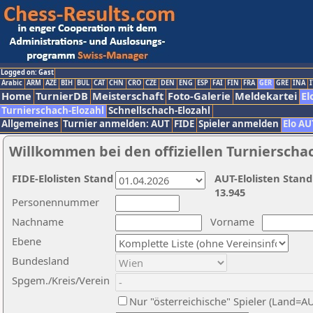
Logged on: Gast
Arabic
ARM
AZE
BIH
BUL
CAT
CHN
CRO
CZE
DEN
ENG
ESP
FAI
FIN
FRA
GER
GRE
INA
I
Home
TurnierDB
Meisterschaft
Foto-Galerie
Meldekartei
El
Turnierschach-Elozahl
Schnellschach-Elozahl
Allgemeines
Turnier anmelden: AUT
FIDE
Spieler anmelden
Elo AU
Willkommen bei den offiziellen Turnierscha
FIDE-Elolisten Stand
AUT-Elolisten Stand
13.945
Personennummer
Nachname
Vorname
Ebene
Bundesland
Spgem./Kreis/Verein
Nur "österreichische" Spieler (Land=A