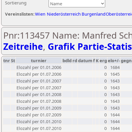
Sortierung
Vereinslisten:
Wien
Niederösterreich
Burgenland
Oberösterrei
Pnr:113457 Name: Manfred Sch
Zeitreihe
,
Grafik Partie-Statis
tnr
St
turnier
bdld
rd
datum
f
K
erg
elo+/-
gegn
Elozahl per 01.01.2006
0
1684
Elozahl per 01.07.2006
0
1645
Elozahl per 01.01.2007
0
1643
Elozahl per 01.07.2007
0
1643
Elozahl per 01.01.2008
0
1643
Elozahl per 01.07.2008
0
1643
Elozahl per 01.01.2009
0
1643
Elozahl per 01.07.2009
0
1644
Elozahl per 01.01.2010
0
1644
Elozahl per 01.07.2010
0
1644