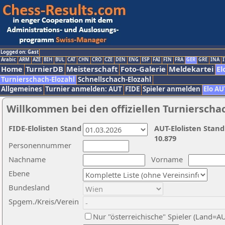
Logged on: Gast
Arabic
ARM
AZE
BIH
BUL
CAT
CHN
CRO
CZE
DEN
ENG
ESP
FAI
FIN
FRA
GER
GRE
INA
I
Home
TurnierDB
Meisterschaft
Foto-Galerie
Meldekartei
El
Turnierschach-Elozahl
Schnellschach-Elozahl
Allgemeines
Turnier anmelden: AUT
FIDE
Spieler anmelden
Elo AU
Willkommen bei den offiziellen Turnierscha
FIDE-Elolisten Stand
AUT-Elolisten Stand
10.879
Personennummer
Nachname
Vorname
Ebene
Bundesland
Spgem./Kreis/Verein
Nur "österreichische" Spieler (Land=A