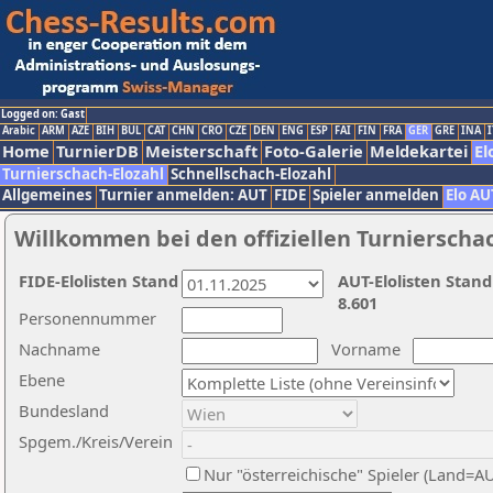
Logged on: Gast
Arabic
ARM
AZE
BIH
BUL
CAT
CHN
CRO
CZE
DEN
ENG
ESP
FAI
FIN
FRA
GER
GRE
INA
I
Home
TurnierDB
Meisterschaft
Foto-Galerie
Meldekartei
El
Turnierschach-Elozahl
Schnellschach-Elozahl
Allgemeines
Turnier anmelden: AUT
FIDE
Spieler anmelden
Elo AU
Willkommen bei den offiziellen Turnierscha
FIDE-Elolisten Stand
AUT-Elolisten Stand
8.601
Personennummer
Nachname
Vorname
Ebene
Bundesland
Spgem./Kreis/Verein
Nur "österreichische" Spieler (Land=A