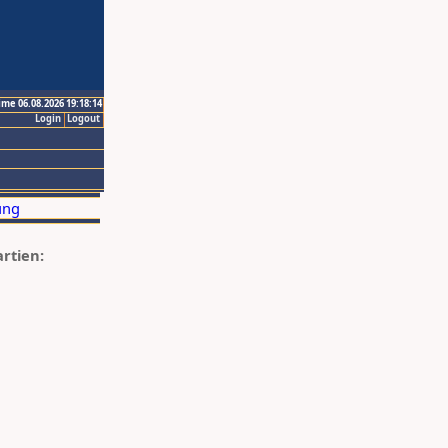
ime 06.08.2026 19:18:14
Login
Logout
artien: