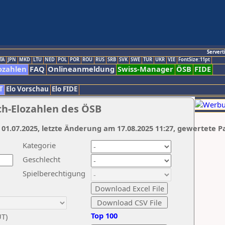
Servert
TA
JPN
MKD
LTU
NED
POL
POR
ROU
RUS
SRB
SVK
SWE
TUR
UKR
VIE
FontSize:11pt
ozahlen
FAQ
Onlineanmeldung
Swiss-Manager
ÖSB
FIDE
T
Elo Vorschau
Elo FIDE
ch-Elozahlen des ÖSB
 01.07.2025, letzte Änderung am 17.08.2025 11:27, gewertete P
Kategorie
Geschlecht
Spielberechtigung
Top 100
UT)