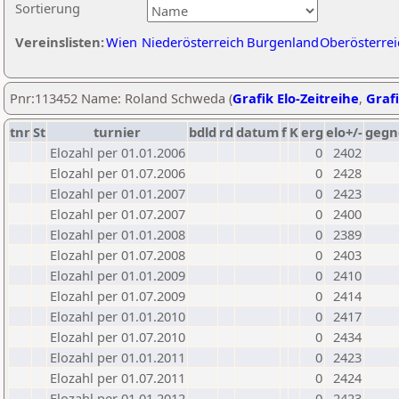
Sortierung
Vereinslisten:
Wien
Niederösterreich
Burgenland
Oberösterrei
Pnr:113452 Name: Roland Schweda (
Grafik Elo-Zeitreihe
,
Grafi
tnr
St
turnier
bdld
rd
datum
f
K
erg
elo+/-
gegn
Elozahl per 01.01.2006
0
2402
Elozahl per 01.07.2006
0
2428
Elozahl per 01.01.2007
0
2423
Elozahl per 01.07.2007
0
2400
Elozahl per 01.01.2008
0
2389
Elozahl per 01.07.2008
0
2403
Elozahl per 01.01.2009
0
2410
Elozahl per 01.07.2009
0
2414
Elozahl per 01.01.2010
0
2417
Elozahl per 01.07.2010
0
2434
Elozahl per 01.01.2011
0
2423
Elozahl per 01.07.2011
0
2424
Elozahl per 01.01.2012
0
2423