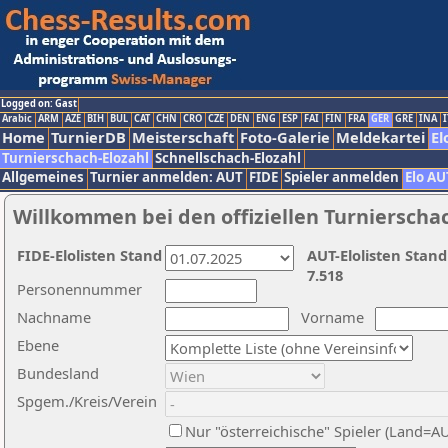
Logged on: Gast
Arabic
ARM
AZE
BIH
BUL
CAT
CHN
CRO
CZE
DEN
ENG
ESP
FAI
FIN
FRA
GER
GRE
INA
I
Home
TurnierDB
Meisterschaft
Foto-Galerie
Meldekartei
El
Turnierschach-Elozahl
Schnellschach-Elozahl
Allgemeines
Turnier anmelden: AUT
FIDE
Spieler anmelden
Elo AU
Willkommen bei den offiziellen Turnierscha
FIDE-Elolisten Stand
AUT-Elolisten Stand
7.518
Personennummer
Nachname
Vorname
Ebene
Bundesland
Spgem./Kreis/Verein
Nur "österreichische" Spieler (Land=A