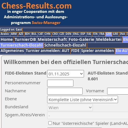
Logged on: Gast
Arabic
ARM
AZE
BIH
BUL
CAT
CHN
CRO
CZE
DEN
ENG
ESP
FAI
FIN
FRA
GER
GRE
INA
I
Home
TurnierDB
Meisterschaft
Foto-Galerie
Meldekartei
El
Turnierschach-Elozahl
Schnellschach-Elozahl
Allgemeines
Turnier anmelden: AUT
FIDE
Spieler anmelden
Elo AU
Willkommen bei den offiziellen Turnierscha
FIDE-Elolisten Stand
AUT-Elolisten Stand
8.601
Personennummer
Nachname
Vorname
Ebene
Bundesland
Spgem./Kreis/Verein
Nur "österreichische" Spieler (Land=A