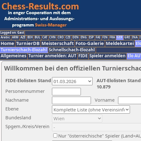
Logged on: Gast
Arabic
ARM
AZE
BIH
BUL
CAT
CHN
CRO
CZE
DEN
ENG
ESP
FAI
FIN
FRA
GER
GRE
INA
I
Home
TurnierDB
Meisterschaft
Foto-Galerie
Meldekartei
El
Turnierschach-Elozahl
Schnellschach-Elozahl
Allgemeines
Turnier anmelden: AUT
FIDE
Spieler anmelden
Elo AU
Willkommen bei den offiziellen Turnierscha
FIDE-Elolisten Stand
AUT-Elolisten Stand
10.879
Personennummer
Nachname
Vorname
Ebene
Bundesland
Spgem./Kreis/Verein
Nur "österreichische" Spieler (Land=A