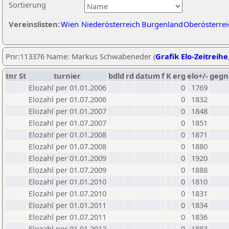
Sortierung
Vereinslisten:
Wien
Niederösterreich
Burgenland
Oberösterrei
Pnr:113376 Name: Markus Schwabeneder (
Grafik Elo-Zeitreihe
tnr
St
turnier
bdld
rd
datum
f
K
erg
elo+/-
gegn
Elozahl per 01.01.2006
0
1769
Elozahl per 01.07.2006
0
1832
Elozahl per 01.01.2007
0
1848
Elozahl per 01.07.2007
0
1851
Elozahl per 01.01.2008
0
1871
Elozahl per 01.07.2008
0
1880
Elozahl per 01.01.2009
0
1920
Elozahl per 01.07.2009
0
1888
Elozahl per 01.01.2010
0
1810
Elozahl per 01.07.2010
0
1831
Elozahl per 01.01.2011
0
1834
Elozahl per 01.07.2011
0
1836
Elozahl per 01.01.2012
0
1883