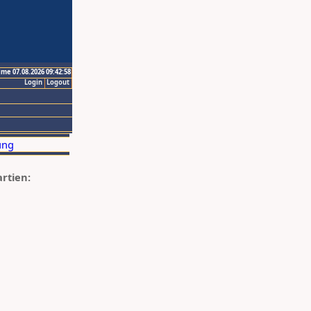
ime 07.08.2026 09:42:58
Login
Logout
artien: