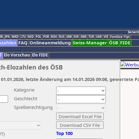
Servert
TA
JPN
MKD
LTU
NED
POL
POR
ROU
RUS
SRB
SVK
SWE
TUR
UKR
VIE
FontSize:11pt
ozahlen
FAQ
Onlineanmeldung
Swiss-Manager
ÖSB
FIDE
T
Elo Vorschau
Elo FIDE
ch-Elozahlen des ÖSB
 01.01.2026, letzte Änderung am 14.01.2026 09:08, gewertete P
Kategorie
Geschlecht
Spielberechtigung
Top 100
UT)