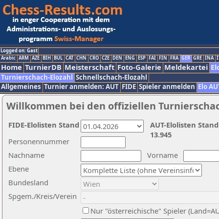
Logged on: Gast
Arabic
ARM
AZE
BIH
BUL
CAT
CHN
CRO
CZE
DEN
ENG
ESP
FAI
FIN
FRA
GER
GRE
INA
I
Home
TurnierDB
Meisterschaft
Foto-Galerie
Meldekartei
El
Turnierschach-Elozahl
Schnellschach-Elozahl
Allgemeines
Turnier anmelden: AUT
FIDE
Spieler anmelden
Elo AU
Willkommen bei den offiziellen Turnierscha
FIDE-Elolisten Stand
AUT-Elolisten Stand
13.945
Personennummer
Nachname
Vorname
Ebene
Bundesland
Spgem./Kreis/Verein
Nur "österreichische" Spieler (Land=A