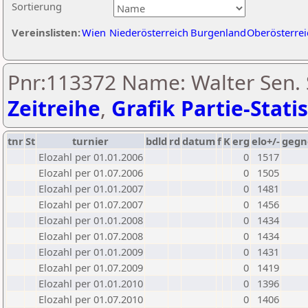
Sortierung
Vereinslisten:
Wien
Niederösterreich
Burgenland
Oberösterrei
Pnr:113372 Name: Walter Sen. 
Zeitreihe
,
Grafik Partie-Statis
tnr
St
turnier
bdld
rd
datum
f
K
erg
elo+/-
gegn
Elozahl per 01.01.2006
0
1517
Elozahl per 01.07.2006
0
1505
Elozahl per 01.01.2007
0
1481
Elozahl per 01.07.2007
0
1456
Elozahl per 01.01.2008
0
1434
Elozahl per 01.07.2008
0
1434
Elozahl per 01.01.2009
0
1431
Elozahl per 01.07.2009
0
1419
Elozahl per 01.01.2010
0
1396
Elozahl per 01.07.2010
0
1406