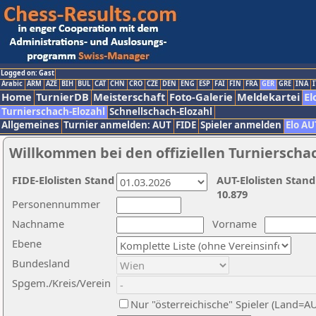
Logged on: Gast
Arabic
ARM
AZE
BIH
BUL
CAT
CHN
CRO
CZE
DEN
ENG
ESP
FAI
FIN
FRA
GER
GRE
INA
I
Home
TurnierDB
Meisterschaft
Foto-Galerie
Meldekartei
El
Turnierschach-Elozahl
Schnellschach-Elozahl
Allgemeines
Turnier anmelden: AUT
FIDE
Spieler anmelden
Elo AU
Willkommen bei den offiziellen Turnierscha
FIDE-Elolisten Stand
AUT-Elolisten Stand
10.879
Personennummer
Nachname
Vorname
Ebene
Bundesland
Spgem./Kreis/Verein
Nur "österreichische" Spieler (Land=A