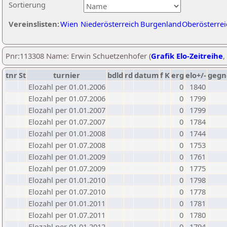
Sortierung
Vereinslisten:
Wien
Niederösterreich
Burgenland
Oberösterrei
Pnr:113308 Name: Erwin Schuetzenhofer (
Grafik Elo-Zeitreihe
,
tnr
St
turnier
bdld
rd
datum
f
K
erg
elo+/-
gegn
Elozahl per 01.01.2006
0
1840
Elozahl per 01.07.2006
0
1799
Elozahl per 01.01.2007
0
1799
Elozahl per 01.07.2007
0
1784
Elozahl per 01.01.2008
0
1744
Elozahl per 01.07.2008
0
1753
Elozahl per 01.01.2009
0
1761
Elozahl per 01.07.2009
0
1775
Elozahl per 01.01.2010
0
1798
Elozahl per 01.07.2010
0
1778
Elozahl per 01.01.2011
0
1781
Elozahl per 01.07.2011
0
1780
Elozahl per 01.01.2012
0
1794