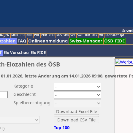
Servert
TA
JPN
MKD
LTU
NED
POL
POR
ROU
RUS
SRB
SVK
SWE
TUR
UKR
VIE
FontSize:11pt
ozahlen
FAQ
Onlineanmeldung
Swiss-Manager
ÖSB
FIDE
T
Elo Vorschau
Elo FIDE
ch-Elozahlen des ÖSB
 01.01.2026, letzte Änderung am 14.01.2026 09:08, gewertete P
Kategorie
Geschlecht
Spielberechtigung
Top 100
UT)