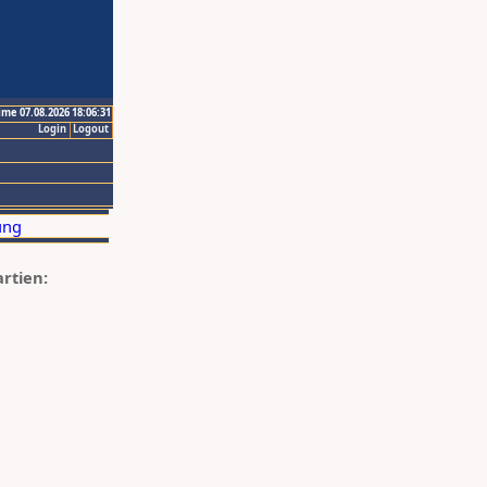
ime 07.08.2026 18:06:31
Login
Logout
artien: