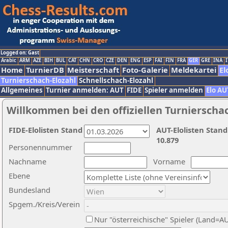
Logged on: Gast
Arabic
ARM
AZE
BIH
BUL
CAT
CHN
CRO
CZE
DEN
ENG
ESP
FAI
FIN
FRA
GER
GRE
INA
I
Home
TurnierDB
Meisterschaft
Foto-Galerie
Meldekartei
El
Turnierschach-Elozahl
Schnellschach-Elozahl
Allgemeines
Turnier anmelden: AUT
FIDE
Spieler anmelden
Elo AU
Willkommen bei den offiziellen Turnierscha
FIDE-Elolisten Stand
AUT-Elolisten Stand
10.879
Personennummer
Nachname
Vorname
Ebene
Bundesland
Spgem./Kreis/Verein
Nur "österreichische" Spieler (Land=A