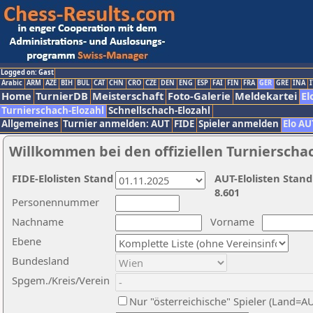
Logged on: Gast
Arabic
ARM
AZE
BIH
BUL
CAT
CHN
CRO
CZE
DEN
ENG
ESP
FAI
FIN
FRA
GER
GRE
INA
I
Home
TurnierDB
Meisterschaft
Foto-Galerie
Meldekartei
El
Turnierschach-Elozahl
Schnellschach-Elozahl
Allgemeines
Turnier anmelden: AUT
FIDE
Spieler anmelden
Elo AU
Willkommen bei den offiziellen Turnierscha
FIDE-Elolisten Stand
AUT-Elolisten Stand
8.601
Personennummer
Nachname
Vorname
Ebene
Bundesland
Spgem./Kreis/Verein
Nur "österreichische" Spieler (Land=A