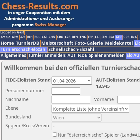
Logged on: Gast
Arabic
ARM
AZE
BIH
BUL
CAT
CHN
CRO
CZE
DEN
ENG
ESP
FAI
FIN
FRA
GER
GRE
INA
I
Home
TurnierDB
Meisterschaft
Foto-Galerie
Meldekartei
El
Turnierschach-Elozahl
Schnellschach-Elozahl
Allgemeines
Turnier anmelden: AUT
FIDE
Spieler anmelden
Elo AU
Willkommen bei den offiziellen Turnierscha
FIDE-Elolisten Stand
AUT-Elolisten Stand
13.945
Personennummer
Nachname
Vorname
Ebene
Bundesland
Spgem./Kreis/Verein
Nur "österreichische" Spieler (Land=A