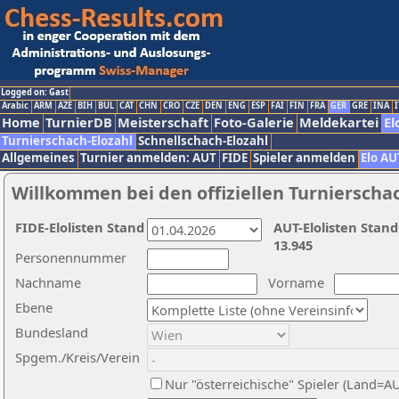
Logged on: Gast
Arabic
ARM
AZE
BIH
BUL
CAT
CHN
CRO
CZE
DEN
ENG
ESP
FAI
FIN
FRA
GER
GRE
INA
I
Home
TurnierDB
Meisterschaft
Foto-Galerie
Meldekartei
El
Turnierschach-Elozahl
Schnellschach-Elozahl
Allgemeines
Turnier anmelden: AUT
FIDE
Spieler anmelden
Elo AU
Willkommen bei den offiziellen Turnierscha
FIDE-Elolisten Stand
AUT-Elolisten Stand
13.945
Personennummer
Nachname
Vorname
Ebene
Bundesland
Spgem./Kreis/Verein
Nur "österreichische" Spieler (Land=A