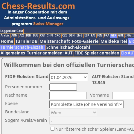
Logged on: Gast
Arabic
ARM
AZE
BIH
BUL
CAT
CHN
CRO
CZE
DEN
ENG
ESP
FAI
FIN
FRA
GER
GRE
INA
I
Home
TurnierDB
Meisterschaft
Foto-Galerie
Meldekartei
El
Turnierschach-Elozahl
Schnellschach-Elozahl
Allgemeines
Turnier anmelden: AUT
FIDE
Spieler anmelden
Elo AU
Willkommen bei den offiziellen Turnierscha
FIDE-Elolisten Stand
AUT-Elolisten Stand
13.945
Personennummer
Nachname
Vorname
Ebene
Bundesland
Spgem./Kreis/Verein
Nur "österreichische" Spieler (Land=A