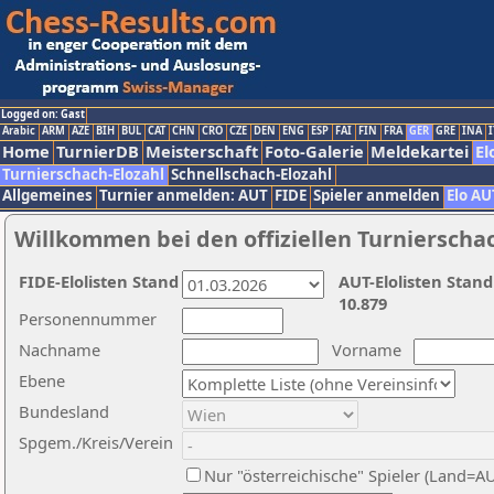
Logged on: Gast
Arabic
ARM
AZE
BIH
BUL
CAT
CHN
CRO
CZE
DEN
ENG
ESP
FAI
FIN
FRA
GER
GRE
INA
I
Home
TurnierDB
Meisterschaft
Foto-Galerie
Meldekartei
El
Turnierschach-Elozahl
Schnellschach-Elozahl
Allgemeines
Turnier anmelden: AUT
FIDE
Spieler anmelden
Elo AU
Willkommen bei den offiziellen Turnierscha
FIDE-Elolisten Stand
AUT-Elolisten Stand
10.879
Personennummer
Nachname
Vorname
Ebene
Bundesland
Spgem./Kreis/Verein
Nur "österreichische" Spieler (Land=A