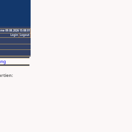
ime 09.08.2026 15:08:01
Login
Logout
artien: