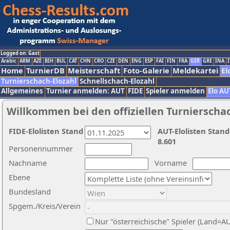
Logged on: Gast
Arabic
ARM
AZE
BIH
BUL
CAT
CHN
CRO
CZE
DEN
ENG
ESP
FAI
FIN
FRA
GER
GRE
INA
I
Home
TurnierDB
Meisterschaft
Foto-Galerie
Meldekartei
El
Turnierschach-Elozahl
Schnellschach-Elozahl
Allgemeines
Turnier anmelden: AUT
FIDE
Spieler anmelden
Elo AU
Willkommen bei den offiziellen Turnierscha
FIDE-Elolisten Stand
AUT-Elolisten Stand
8.601
Personennummer
Nachname
Vorname
Ebene
Bundesland
Spgem./Kreis/Verein
Nur "österreichische" Spieler (Land=A