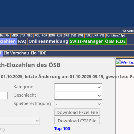
Servert
TA
JPN
MKD
LTU
NED
POL
POR
ROU
RUS
SRB
SVK
SWE
TUR
UKR
VIE
FontSize:11pt
ozahlen
FAQ
Onlineanmeldung
Swiss-Manager
ÖSB
FIDE
T
Elo Vorschau
Elo FIDE
ch-Elozahlen des ÖSB
 01.10.2025, letzte Änderung am 01.10.2025 09:19, gewertete P
Kategorie
Geschlecht
Spielberechtigung
Top 100
UT)