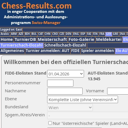
Logged on: Gast
Arabic
ARM
AZE
BIH
BUL
CAT
CHN
CRO
CZE
DEN
ENG
ESP
FAI
FIN
FRA
GER
GRE
INA
I
Home
TurnierDB
Meisterschaft
Foto-Galerie
Meldekartei
El
Turnierschach-Elozahl
Schnellschach-Elozahl
Allgemeines
Turnier anmelden: AUT
FIDE
Spieler anmelden
Elo AU
Willkommen bei den offiziellen Turnierscha
FIDE-Elolisten Stand
AUT-Elolisten Stand
13.945
Personennummer
Nachname
Vorname
Ebene
Bundesland
Spgem./Kreis/Verein
Nur "österreichische" Spieler (Land=A