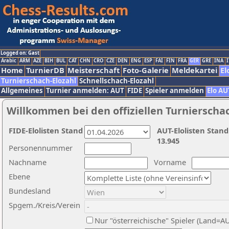
Logged on: Gast
Arabic
ARM
AZE
BIH
BUL
CAT
CHN
CRO
CZE
DEN
ENG
ESP
FAI
FIN
FRA
GER
GRE
INA
I
Home
TurnierDB
Meisterschaft
Foto-Galerie
Meldekartei
El
Turnierschach-Elozahl
Schnellschach-Elozahl
Allgemeines
Turnier anmelden: AUT
FIDE
Spieler anmelden
Elo AU
Willkommen bei den offiziellen Turnierscha
FIDE-Elolisten Stand
AUT-Elolisten Stand
13.945
Personennummer
Nachname
Vorname
Ebene
Bundesland
Spgem./Kreis/Verein
Nur "österreichische" Spieler (Land=A