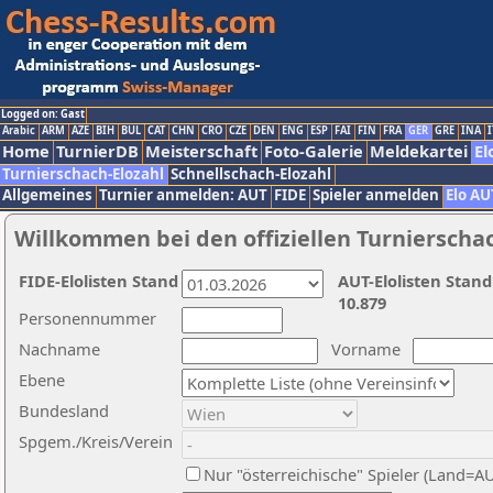
Logged on: Gast
Arabic
ARM
AZE
BIH
BUL
CAT
CHN
CRO
CZE
DEN
ENG
ESP
FAI
FIN
FRA
GER
GRE
INA
I
Home
TurnierDB
Meisterschaft
Foto-Galerie
Meldekartei
El
Turnierschach-Elozahl
Schnellschach-Elozahl
Allgemeines
Turnier anmelden: AUT
FIDE
Spieler anmelden
Elo AU
Willkommen bei den offiziellen Turnierscha
FIDE-Elolisten Stand
AUT-Elolisten Stand
10.879
Personennummer
Nachname
Vorname
Ebene
Bundesland
Spgem./Kreis/Verein
Nur "österreichische" Spieler (Land=A