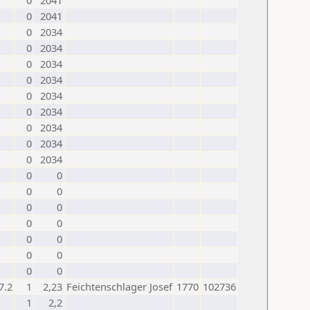
0
2041
0
2041
0
2034
0
2034
0
2034
0
2034
0
2034
0
2034
0
2034
0
2034
0
2034
0
0
0
0
0
0
0
0
0
0
0
0
0
0
7.2
1
2,23
Feichtenschlager Josef
1770
102736
1
2,2