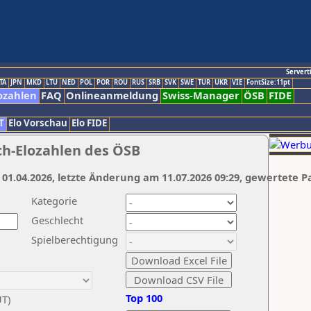
Servert
TA
JPN
MKD
LTU
NED
POL
POR
ROU
RUS
SRB
SVK
SWE
TUR
UKR
VIE
FontSize:11pt
ozahlen
FAQ
Onlineanmeldung
Swiss-Manager
ÖSB
FIDE
T
Elo Vorschau
Elo FIDE
ch-Elozahlen des ÖSB
 01.04.2026, letzte Änderung am 11.07.2026 09:29, gewertete P
Kategorie
Geschlecht
Spielberechtigung
Top 100
UT)