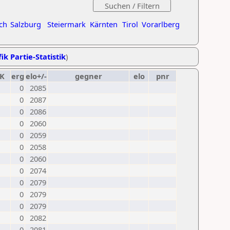
ch
Salzburg
Steiermark
Kärnten
Tirol
Vorarlberg
ik Partie-Statistik
)
K
erg
elo+/-
gegner
elo
pnr
0
2085
0
2087
0
2086
0
2060
0
2059
0
2058
0
2060
0
2074
0
2079
0
2079
0
2079
0
2082
0
2081