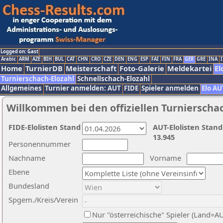
Logged on: Gast
Arabic
ARM
AZE
BIH
BUL
CAT
CHN
CRO
CZE
DEN
ENG
ESP
FAI
FIN
FRA
GER
GRE
INA
I
Home
TurnierDB
Meisterschaft
Foto-Galerie
Meldekartei
El
Turnierschach-Elozahl
Schnellschach-Elozahl
Allgemeines
Turnier anmelden: AUT
FIDE
Spieler anmelden
Elo AU
Willkommen bei den offiziellen Turnierscha
FIDE-Elolisten Stand
AUT-Elolisten Stand
13.945
Personennummer
Nachname
Vorname
Ebene
Bundesland
Spgem./Kreis/Verein
Nur "österreichische" Spieler (Land=A