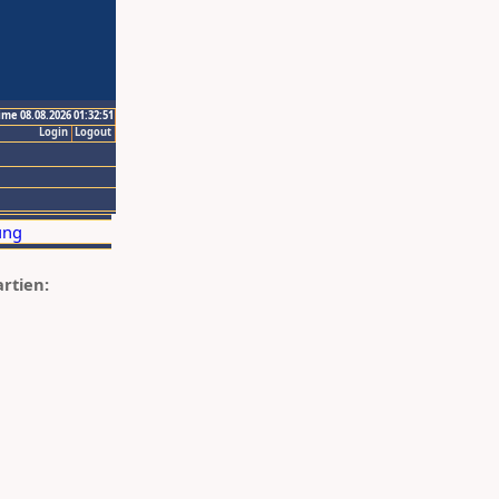
ime 08.08.2026 01:32:51
Login
Logout
artien: