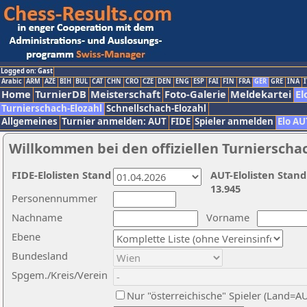
Logged on: Gast
Arabic
ARM
AZE
BIH
BUL
CAT
CHN
CRO
CZE
DEN
ENG
ESP
FAI
FIN
FRA
GER
GRE
INA
I
Home
TurnierDB
Meisterschaft
Foto-Galerie
Meldekartei
El
Turnierschach-Elozahl
Schnellschach-Elozahl
Allgemeines
Turnier anmelden: AUT
FIDE
Spieler anmelden
Elo AU
Willkommen bei den offiziellen Turnierscha
FIDE-Elolisten Stand
AUT-Elolisten Stand
13.945
Personennummer
Nachname
Vorname
Ebene
Bundesland
Spgem./Kreis/Verein
Nur "österreichische" Spieler (Land=A