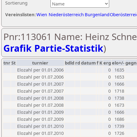
Sortierung
Vereinslisten:
Wien
Niederösterreich
Burgenland
Oberösterrei
Pnr:113061 Name: Heinz Schnei
Grafik Partie-Statistik
)
tnr
St
turnier
bdld
rd
datum
f
K
erg
elo+/-
gegn
Elozahl per 01.01.2006
0
1635
Elozahl per 01.07.2006
0
1653
Elozahl per 01.01.2007
0
1666
Elozahl per 01.07.2007
0
1718
Elozahl per 01.01.2008
0
1738
Elozahl per 01.07.2008
0
1673
Elozahl per 01.01.2009
0
1666
Elozahl per 01.07.2009
0
1686
Elozahl per 01.01.2010
0
1739
Elozahl per 01.07.2010
0
1726