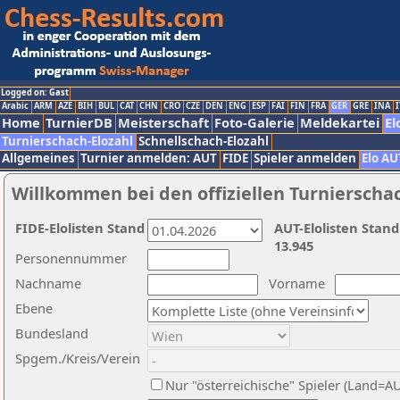
Logged on: Gast
Arabic
ARM
AZE
BIH
BUL
CAT
CHN
CRO
CZE
DEN
ENG
ESP
FAI
FIN
FRA
GER
GRE
INA
I
Home
TurnierDB
Meisterschaft
Foto-Galerie
Meldekartei
El
Turnierschach-Elozahl
Schnellschach-Elozahl
Allgemeines
Turnier anmelden: AUT
FIDE
Spieler anmelden
Elo AU
Willkommen bei den offiziellen Turnierscha
FIDE-Elolisten Stand
AUT-Elolisten Stand
13.945
Personennummer
Nachname
Vorname
Ebene
Bundesland
Spgem./Kreis/Verein
Nur "österreichische" Spieler (Land=A