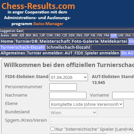
Logged on: Gast
Arabic
ARM
AZE
BIH
BUL
CAT
CHN
CRO
CZE
DEN
ENG
ESP
FAI
FIN
FRA
GER
GRE
INA
I
Home
TurnierDB
Meisterschaft
Foto-Galerie
Meldekartei
El
Turnierschach-Elozahl
Schnellschach-Elozahl
Allgemeines
Turnier anmelden: AUT
FIDE
Spieler anmelden
Elo AU
Willkommen bei den offiziellen Turnierscha
FIDE-Elolisten Stand
AUT-Elolisten Stand
13.945
Personennummer
Nachname
Vorname
Ebene
Bundesland
Spgem./Kreis/Verein
Nur "österreichische" Spieler (Land=A