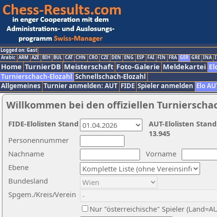
Logged on: Gast
Arabic
ARM
AZE
BIH
BUL
CAT
CHN
CRO
CZE
DEN
ENG
ESP
FAI
FIN
FRA
GER
GRE
INA
I
Home
TurnierDB
Meisterschaft
Foto-Galerie
Meldekartei
El
Turnierschach-Elozahl
Schnellschach-Elozahl
Allgemeines
Turnier anmelden: AUT
FIDE
Spieler anmelden
Elo AU
Willkommen bei den offiziellen Turnierscha
FIDE-Elolisten Stand
AUT-Elolisten Stand
13.945
Personennummer
Nachname
Vorname
Ebene
Bundesland
Spgem./Kreis/Verein
Nur "österreichische" Spieler (Land=A