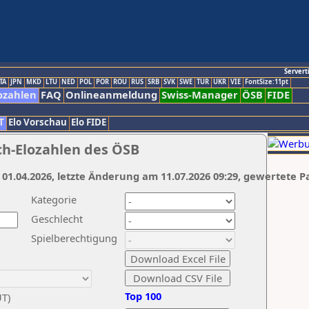
Servert
TA
JPN
MKD
LTU
NED
POL
POR
ROU
RUS
SRB
SVK
SWE
TUR
UKR
VIE
FontSize:11pt
ozahlen
FAQ
Onlineanmeldung
Swiss-Manager
ÖSB
FIDE
T
Elo Vorschau
Elo FIDE
ch-Elozahlen des ÖSB
 01.04.2026, letzte Änderung am 11.07.2026 09:29, gewertete P
Kategorie
Geschlecht
Spielberechtigung
Top 100
UT)