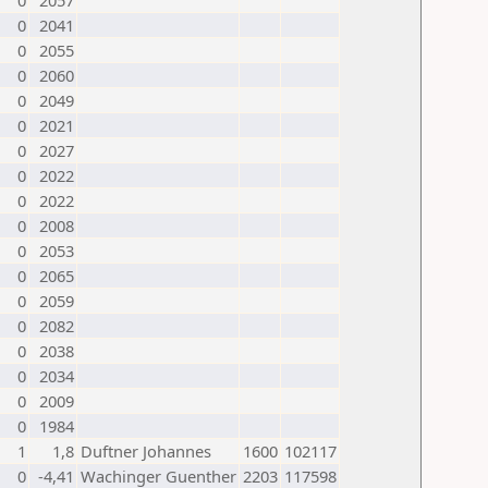
0
2057
0
2041
0
2055
0
2060
0
2049
0
2021
0
2027
0
2022
0
2022
0
2008
0
2053
0
2065
0
2059
0
2082
0
2038
0
2034
0
2009
0
1984
1
1,8
Duftner Johannes
1600
102117
0
-4,41
Wachinger Guenther
2203
117598