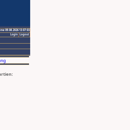
ime 09.08.2026 13:07:03
Login
Logout
artien: