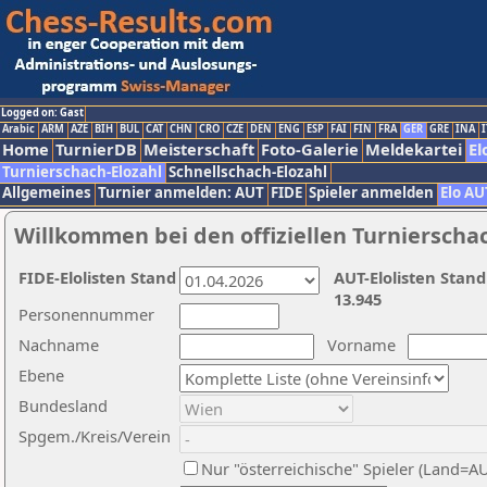
Logged on: Gast
Arabic
ARM
AZE
BIH
BUL
CAT
CHN
CRO
CZE
DEN
ENG
ESP
FAI
FIN
FRA
GER
GRE
INA
I
Home
TurnierDB
Meisterschaft
Foto-Galerie
Meldekartei
El
Turnierschach-Elozahl
Schnellschach-Elozahl
Allgemeines
Turnier anmelden: AUT
FIDE
Spieler anmelden
Elo AU
Willkommen bei den offiziellen Turnierscha
FIDE-Elolisten Stand
AUT-Elolisten Stand
13.945
Personennummer
Nachname
Vorname
Ebene
Bundesland
Spgem./Kreis/Verein
Nur "österreichische" Spieler (Land=A