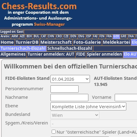
Logged on: Gast
Arabic
ARM
AZE
BIH
BUL
CAT
CHN
CRO
CZE
DEN
ENG
ESP
FAI
FIN
FRA
GER
GRE
INA
I
Home
TurnierDB
Meisterschaft
Foto-Galerie
Meldekartei
El
Turnierschach-Elozahl
Schnellschach-Elozahl
Allgemeines
Turnier anmelden: AUT
FIDE
Spieler anmelden
Elo AU
Willkommen bei den offiziellen Turnierscha
FIDE-Elolisten Stand
AUT-Elolisten Stand
13.945
Personennummer
Nachname
Vorname
Ebene
Bundesland
Spgem./Kreis/Verein
Nur "österreichische" Spieler (Land=A