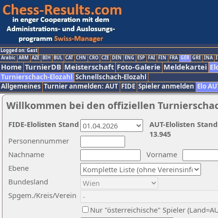
Logged on: Gast
Arabic
ARM
AZE
BIH
BUL
CAT
CHN
CRO
CZE
DEN
ENG
ESP
FAI
FIN
FRA
GER
GRE
INA
I
Home
TurnierDB
Meisterschaft
Foto-Galerie
Meldekartei
El
Turnierschach-Elozahl
Schnellschach-Elozahl
Allgemeines
Turnier anmelden: AUT
FIDE
Spieler anmelden
Elo AU
Willkommen bei den offiziellen Turnierscha
FIDE-Elolisten Stand
AUT-Elolisten Stand
13.945
Personennummer
Nachname
Vorname
Ebene
Bundesland
Spgem./Kreis/Verein
Nur "österreichische" Spieler (Land=A