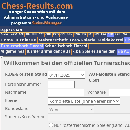
Logged on: Gast
Arabic
ARM
AZE
BIH
BUL
CAT
CHN
CRO
CZE
DEN
ENG
ESP
FAI
FIN
FRA
GER
GRE
INA
I
Home
TurnierDB
Meisterschaft
Foto-Galerie
Meldekartei
El
Turnierschach-Elozahl
Schnellschach-Elozahl
Allgemeines
Turnier anmelden: AUT
FIDE
Spieler anmelden
Elo AU
Willkommen bei den offiziellen Turnierscha
FIDE-Elolisten Stand
AUT-Elolisten Stand
8.601
Personennummer
Nachname
Vorname
Ebene
Bundesland
Spgem./Kreis/Verein
Nur "österreichische" Spieler (Land=A