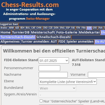
Logged on: Gast
Arabic
ARM
AZE
BIH
BUL
CAT
CHN
CRO
CZE
DEN
ENG
ESP
FAI
FIN
FRA
GER
GRE
INA
I
Home
TurnierDB
Meisterschaft
Foto-Galerie
Meldekartei
El
Turnierschach-Elozahl
Schnellschach-Elozahl
Allgemeines
Turnier anmelden: AUT
FIDE
Spieler anmelden
Elo AU
Willkommen bei den offiziellen Turnierscha
FIDE-Elolisten Stand
AUT-Elolisten Stand
7.518
Personennummer
Nachname
Vorname
Ebene
Bundesland
Spgem./Kreis/Verein
Nur "österreichische" Spieler (Land=A